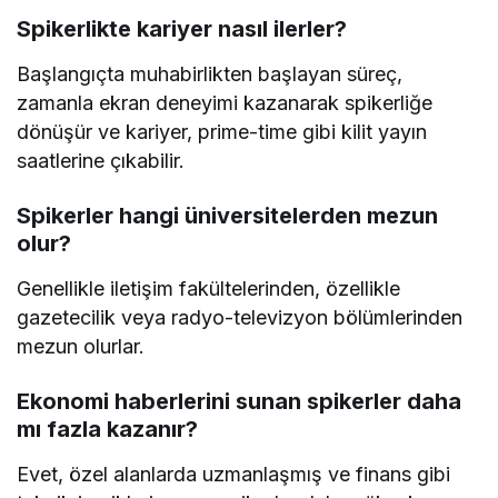
Spikerlikte kariyer nasıl ilerler?
Başlangıçta muhabirlikten başlayan süreç,
zamanla ekran deneyimi kazanarak spikerliğe
dönüşür ve kariyer, prime-time gibi kilit yayın
saatlerine çıkabilir.
Spikerler hangi üniversitelerden mezun
olur?
Genellikle iletişim fakültelerinden, özellikle
gazetecilik veya radyo-televizyon bölümlerinden
mezun olurlar.
Ekonomi haberlerini sunan spikerler daha
mı fazla kazanır?
Evet, özel alanlarda uzmanlaşmış ve finans gibi