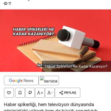
11
Haber Spikerleri Ne Kadar Kazanıyor?
+
-
PAYLAŞ
Haber spikerliği, hem televizyon dünyasında
görünürlüğü yüksek hem de büyük sorumluluk