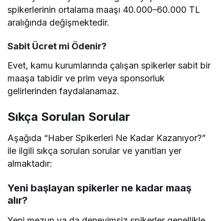
spikerlerinin ortalama maaşı 40.000–60.000 TL
aralığında değişmektedir.
Sabit Ücret mi Ödenir?
Evet, kamu kurumlarında çalışan spikerler sabit bir
maaşa tabidir ve prim veya sponsorluk
gelirlerinden faydalanamaz.
Sıkça Sorulan Sorular
Aşağıda “Haber Spikerleri Ne Kadar Kazanıyor?”
ile ilgili sıkça sorulan sorular ve yanıtları yer
almaktadır:
Yeni başlayan spikerler ne kadar maaş
alır?
Yeni mezun ya da deneyimsiz spikerler genellikle