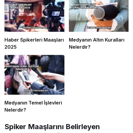
Haber Spikerleri Maaşları
Medyanın Altın Kuralları
2025
Nelerdir?
Medyanın Temel İşlevleri
Nelerdir?
Spiker Maaşlarını Belirleyen