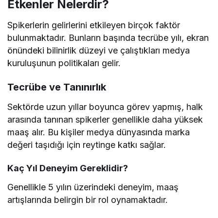
Etkenler Nelerdir?
Spikerlerin gelirlerini etkileyen birçok faktör
bulunmaktadır. Bunların başında tecrübe yılı, ekran
önündeki bilinirlik düzeyi ve çalıştıkları medya
kuruluşunun politikaları gelir.
Tecrübe ve Tanınırlık
Sektörde uzun yıllar boyunca görev yapmış, halk
arasında tanınan spikerler genellikle daha yüksek
maaş alır. Bu kişiler medya dünyasında marka
değeri taşıdığı için reytinge katkı sağlar.
Kaç Yıl Deneyim Gereklidir?
Genellikle 5 yılın üzerindeki deneyim, maaş
artışlarında belirgin bir rol oynamaktadır.