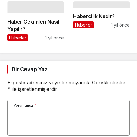
Habercilik Nedir?
Haber Çekimleri Nasıl
Haberler
1 yıl önce
Yapılır?
Haberler
1 yıl önce
Bir Cevap Yaz
E-posta adresiniz yayınlanmayacak.
Gerekli alanlar
*
ile işaretlenmişlerdir
Yorumunuz
*