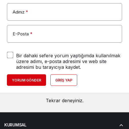
Adınız
*
E-Posta
*
Bir dahaki sefere yorum yaptığımda kullanılmak
üzere adımı, e-posta adresimi ve web site
adresimi bu tarayıcıya kaydet.
YORUM GÖNDER
GIRIŞ YAP
Tekrar deneyiniz.
KURUMSAL