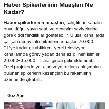
Haber Spikerlerinin Maaşları Ne
Kadar?
Haber spikerlerinin maaşları
, çalıştıkları kanalın
büyüklüğü, yayın saati ve deneyim seviyelerine
göre ciddi farklılıklar gösterebilir. Ulusal kanallarda
çalışan deneyimli spikerlerin maaşları 70.000
TL’ye kadar çıkabilirken, yerel televizyon
kanallarında görev yapan daha az bilinen isimler
20.000–35.000 TL aralığında gelir elde edebilir.
Özel projelerde yer alan veya reklam anlaşmaları
bulunan spikerlerin kazançları bu rakamların
üzerine de çıkabilir.
Göz Atın