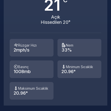
21
°C
Açık
Hissedilen 20°
Rüzgar Hızı
Nem
2mph/s
33%
Basınç
Minimum Sıcaklık
1008mb
20.96°
Maksimum Sıcaklık
20.96°