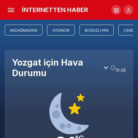
İNTERNETTEN HABER
AKDAĞMADENI
AYDINCIK
BOĞAZLIYAN
ÇANDIR
Yozgat için Hava
19:48
Durumu