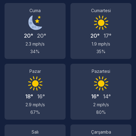
Cuma
Cumartesi
20°
20°
20°
17°
2.3 mph/s
1.9 mph/s
34%
35%
Pazar
Pazartesi
18°
16°
16°
14°
2.9 mph/s
2 mph/s
67%
80%
Salı
Çarşamba