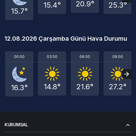
20.9°
15.4°
25.3°
15.7°
12.08.2026 Çarşamba Günü Hava Durumu
00:00
03:00
06:00
09:00
14.8°
21.6°
27.2°
16.3°
KURUMSAL