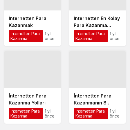
İnternetten Para
İnternetten En Kolay
Kazanmak
Para Kazanma
Yöntemleri
İnternetten Para
1 yıl
İnternetten Para
1 yıl
Kazanma
önce
Kazanma
önce
İnternetten Para
İnternetten Para
Kazanma Yolları
Kazanmanın 8
Yöntemi
İnternetten Para
1 yıl
İnternetten Para
1 yıl
Kazanma
önce
Kazanma
önce