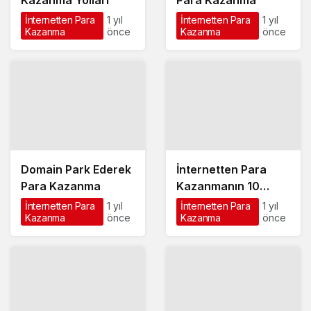
Kazanma Yolları
Para Kazanma
İnternetten Para
1 yıl
İnternetten Para
1 yıl
Kazanma
önce
Kazanma
önce
Domain Park Ederek
İnternetten Para
Para Kazanma
Kazanmanın 10
Yöntemi
İnternetten Para
1 yıl
İnternetten Para
1 yıl
Kazanma
önce
Kazanma
önce