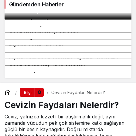
Gündemden Haberler
2
Ceviz Tansiyonu Yükseltir mi?
3
Ceviz Beyne Faydalı mı?
4
Ceviz Kalbe İyi Gelir mi?
5
Ceviz Kolesterole İyi Gelir mi?
6
Ceviz Zayıflatır mı?
7
Diyette Ceviz Yenir mi?
8
Ceviz Kilo Aldırır mı?
9
Aç Karnına Ceviz Yemenin Faydaları Nelerdir?
10
Ceviz Günde Kaç Tane Yenmeli?
Cevizin Faydaları Nelerdir?
Cevizin Faydaları Nelerdir?
Bilgi
Cevizin Faydaları Nelerdir?
Ceviz, yalnızca lezzetli bir atıştırmalık değil, aynı
zamanda vücudun pek çok sistemine katkı sağlayan
güçlü bir besin kaynağıdır. Doğru miktarda
tüketildiğinde kalp sağlığını desteklemesi, beyin