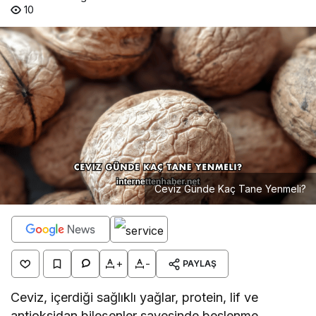
10
Ceviz Günde Kaç Tane Yenmeli?
+
-
PAYLAŞ
Ceviz, içerdiği sağlıklı yağlar, protein, lif ve
antioksidan bileşenler sayesinde beslenme