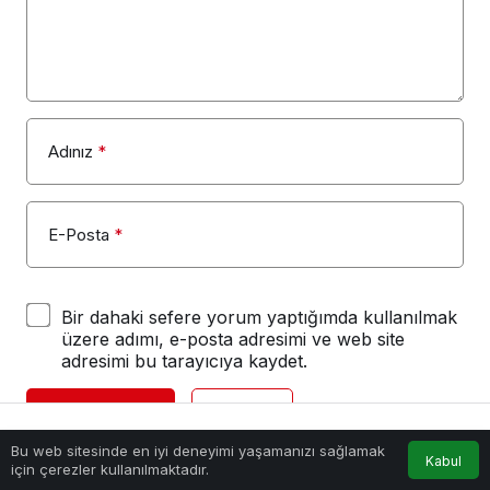
Adınız
*
E-Posta
*
Bir dahaki sefere yorum yaptığımda kullanılmak
üzere adımı, e-posta adresimi ve web site
adresimi bu tarayıcıya kaydet.
YORUM GÖNDER
GIRIŞ YAP
Gündemden Haberler
2
Ceviz Tansiyonu Yükseltir mi?
Bu web sitesinde en iyi deneyimi yaşamanızı sağlamak
Anasayfa
Akış
Hesabım
Ceviz Beyne Faydalı mı?
Kabul
için çerezler kullanılmaktadır.