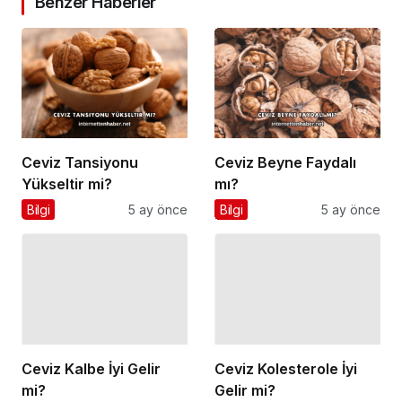
Benzer Haberler
Ceviz Tansiyonu
Ceviz Beyne Faydalı
Yükseltir mi?
mı?
Bilgi
5 ay önce
Bilgi
5 ay önce
Ceviz Kolesterole İyi
Gelir mi?
Bilgi
5 ay önce
Ceviz Kalbe İyi Gelir
mi?