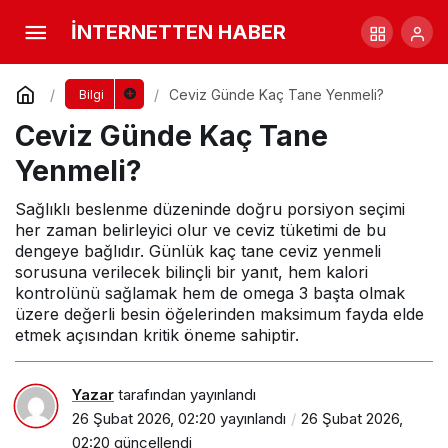
Cevizin Faydaları Nelerdir?
İNTERNETTEN HABER
Yorum Yap
Paylaş
Ceviz Günde Kaç Tane Yenmeli?
Bilgi
Ceviz Günde Kaç Tane
Yenmeli?
Sağlıklı beslenme düzeninde doğru porsiyon seçimi
her zaman belirleyici olur ve ceviz tüketimi de bu
dengeye bağlıdır. Günlük kaç tane ceviz yenmeli
sorusuna verilecek bilinçli bir yanıt, hem kalori
kontrolünü sağlamak hem de omega 3 başta olmak
üzere değerli besin öğelerinden maksimum fayda elde
etmek açısından kritik öneme sahiptir.
Yazar
tarafından yayınlandı
26 Şubat 2026, 02:20
yayınlandı
26 Şubat 2026,
02:20
güncellendi