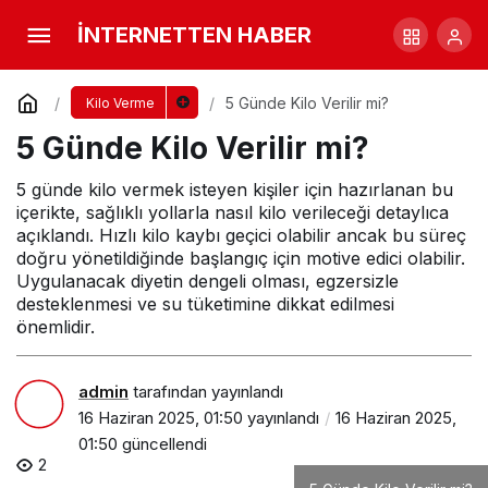
5 Günde Kilo Verilir mi?
İNTERNETTEN HABER
Yorum Yap
Paylaş
5 Günde Kilo Verilir mi?
Kilo Verme
5 Günde Kilo Verilir mi?
5 günde kilo vermek isteyen kişiler için hazırlanan bu
içerikte, sağlıklı yollarla nasıl kilo verileceği detaylıca
açıklandı. Hızlı kilo kaybı geçici olabilir ancak bu süreç
doğru yönetildiğinde başlangıç için motive edici olabilir.
Uygulanacak diyetin dengeli olması, egzersizle
desteklenmesi ve su tüketimine dikkat edilmesi
önemlidir.
admin
tarafından yayınlandı
16 Haziran 2025, 01:50
yayınlandı
16 Haziran 2025,
01:50
güncellendi
2