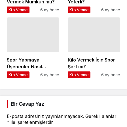
Vermek Mümkün mü?
Yeterli?
Kilo Verme
6 ay önce
Kilo Verme
6 ay önce
Spor Yapmaya
Kilo Vermek İçin Spor
Üşenenler Nasıl
Şart mı?
Zayıflar?
Kilo Verme
6 ay önce
Kilo Verme
6 ay önce
Bir Cevap Yaz
E-posta adresiniz yayınlanmayacak.
Gerekli alanlar
*
ile işaretlenmişlerdir