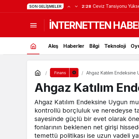
Ceviz Tansiyonu Yüksel
2:28
SON GELIŞMELER
İNTERNETTEN HABE
Akış
Haberler
Bilgi
Teknoloji
Oy
Ahgaz Katılım Endeksine
Finans
Ahgaz Katılım En
Ahgaz Katılım Endeksine Uygun mu so
kontrollü borçluluk ve neredeyse ta
sayesinde güçlü bir evet olarak öne ç
fonlarının beklenen net girişi hissede 
temettü politikası ise uzun vadeli ya