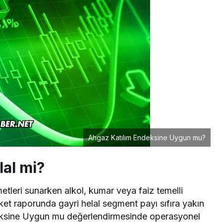
Ahgaz Katılım Endeksine Uygun mu?
lal mi?
tleri sunarken alkol, kumar veya faiz temelli
rket raporunda gayri helal segment payı sıfıra yakın
deksine Uygun mu değerlendirmesinde operasyonel