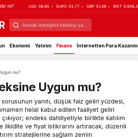
tir mi?
USD
38,85
EURO
43,77
GBP
51,98
BIST
9.668,
R
un
Ekonomi
Yatırım
Finans
İnternetten Para Kazanm
 Uygun mu?
deksine Uygun mu?
rusunun yanıtı, düşük faiz geliri yüzdesi,
mamen helal kabul edilen faaliyet geliri
ıkıyor; endeks dahiliyetiyle birlikte katılım
likidite ve fiyat istikrarını artıracak, düzenli
tırım stratejilerine sağlam zemin