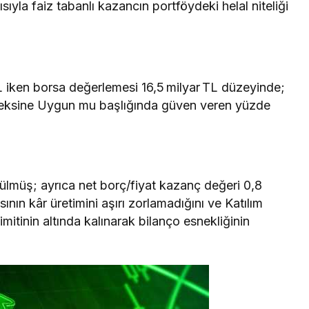
yısıyla faiz tabanlı kazancın portföydeki helal niteliği
TL iken borsa değerlemesi 16,5 milyar TL düzeyinde;
ndeksine Uygun mu başlığında güven veren yüzde
ülmüş; ayrıca net borç/fiyat kazanç değeri 0,8
nın kâr üretimini aşırı zorlamadığını ve Katılım
itinin altında kalınarak bilanço esnekliğinin