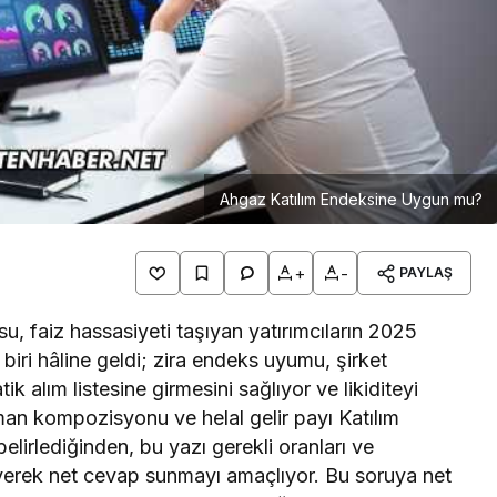
Ahgaz Katılım Endeksine Uygun mu?
+
-
PAYLAŞ
 faiz hassasiyeti taşıyan yatırımcıların 2025
 biri hâline geldi; zira endeks uyumu, şirket
ik alım listesine girmesini sağlıyor ve likiditeyi
nsman kompozisyonu ve helal gelir payı Katılım
elirlediğinden, bu yazı gerekli oranları ve
eleyerek net cevap sunmayı amaçlıyor. Bu soruya net