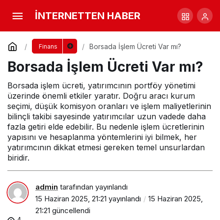
Borsada İşlem Ücreti Var mı?
İNTERNETTEN HABER
Yorum Yap
Borsada İşlem Ücreti Var mı?
Finans
Borsada İşlem Ücreti Var mı?
Borsada işlem ücreti, yatırımcının portföy yönetimi
üzerinde önemli etkiler yaratır. Doğru aracı kurum
seçimi, düşük komisyon oranları ve işlem maliyetlerinin
bilinçli takibi sayesinde yatırımcılar uzun vadede daha
fazla getiri elde edebilir. Bu nedenle işlem ücretlerinin
yapısını ve hesaplanma yöntemlerini iyi bilmek, her
yatırımcının dikkat etmesi gereken temel unsurlardan
biridir.
admin
tarafından yayınlandı
15 Haziran 2025, 21:21
yayınlandı
15 Haziran 2025,
21:21
güncellendi
4