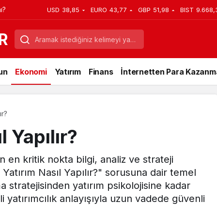
ı?
USD
38,85
EURO
43,77
GBP
51,98
BIST
9.668,
R
un
Ekonomi
Yatırım
Finans
İnternetten Para Kazanm
ır?
l Yapılır?
en kritik nokta bilgi, analiz ve strateji
atırım Nasıl Yapılır?" sorusuna dair temel
stratejisinden yatırım psikolojisine kadar
çli yatırımcılık anlayışıyla uzun vadede güvenli