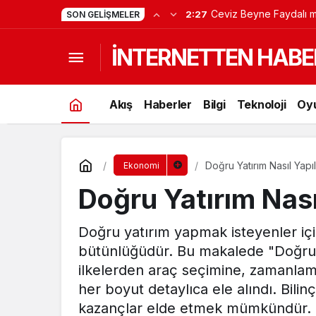
Ceviz Beyne Faydalı m
2:27
SON GELIŞMELER
İNTERNETTEN HABE
Akış
Haberler
Bilgi
Teknoloji
Oy
Doğru Yatırım Nasıl Yapıl
Ekonomi
Doğru Yatırım Nası
Doğru yatırım yapmak isteyenler için 
bütünlüğüdür. Bu makalede "Doğru Y
ilkelerden araç seçimine, zamanlama 
her boyut detaylıca ele alındı. Bilin
kazançlar elde etmek mümkündür.