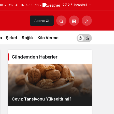
27.2 °
Istanbul
36
GR. ALTIN
4.035,10
Abone Ol
a
Şirket
Sağlık
Kilo Verme
Gündemden Haberler
Ceviz Tansiyonu Yükseltir mi?