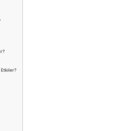
?
ur?
 Etkiler?