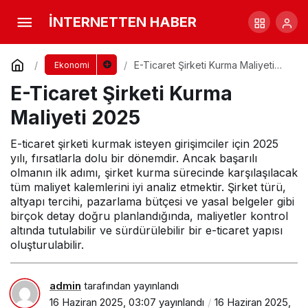
E-Ticaret Şirketi Kurma Maliyeti 2025
İNTERNETTEN HABER
Yorum Yap
E-Ticaret Şirketi Kurma Maliyeti
Ekonomi
2025
E-Ticaret Şirketi Kurma
Maliyeti 2025
E-ticaret şirketi kurmak isteyen girişimciler için 2025
yılı, fırsatlarla dolu bir dönemdir. Ancak başarılı
olmanın ilk adımı, şirket kurma sürecinde karşılaşılacak
tüm maliyet kalemlerini iyi analiz etmektir. Şirket türü,
altyapı tercihi, pazarlama bütçesi ve yasal belgeler gibi
birçok detay doğru planlandığında, maliyetler kontrol
altında tutulabilir ve sürdürülebilir bir e-ticaret yapısı
oluşturulabilir.
admin
tarafından yayınlandı
16 Haziran 2025, 03:07
yayınlandı
16 Haziran 2025,