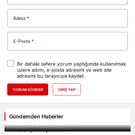
Adınız
*
E-Posta
*
Bir dahaki sefere yorum yaptığımda kullanılmak
üzere adımı, e-posta adresimi ve web site
adresimi bu tarayıcıya kaydet.
YORUM GÖNDER
GIRIŞ YAP
Gündemden Haberler
2
Ceviz Tansiyonu Yükseltir mi?
3
Ceviz Beyne Faydalı mı?
4