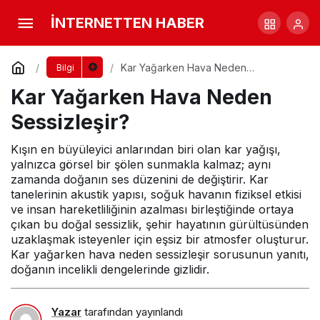
Kar Yağarken Hava Neden Sessizleşir?
İNTERNETTEN HABER
Yorum Yap
Kar Yağarken Hava Neden
Bilgi
Sessizleşir?
Kar Yağarken Hava Neden
Sessizleşir?
Kışın en büyüleyici anlarından biri olan kar yağışı,
yalnızca görsel bir şölen sunmakla kalmaz; aynı
zamanda doğanın ses düzenini de değiştirir. Kar
tanelerinin akustik yapısı, soğuk havanın fiziksel etkisi
ve insan hareketliliğinin azalması birleştiğinde ortaya
çıkan bu doğal sessizlik, şehir hayatının gürültüsünden
uzaklaşmak isteyenler için eşsiz bir atmosfer oluşturur.
Kar yağarken hava neden sessizleşir sorusunun yanıtı,
doğanın incelikli dengelerinde gizlidir.
Yazar
tarafından yayınlandı