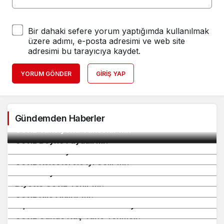
Bir dahaki sefere yorum yaptığımda kullanılmak
üzere adımı, e-posta adresimi ve web site
adresimi bu tarayıcıya kaydet.
YORUM GÖNDER
GIRIŞ YAP
Gündemden Haberler
2
Ceviz Tansiyonu Yükseltir mi?
3
Ceviz Beyne Faydalı mı?
4
Ceviz Kalbe İyi Gelir mi?
5
Ceviz Kolesterole İyi Gelir mi?
6
Ceviz Zayıflatır mı?
7
Diyette Ceviz Yenir mi?
8
Ceviz Kilo Aldırır mı?
9
Aç Karnına Ceviz Yemenin Faydaları Nelerdir?
10
Ceviz Günde Kaç Tane Yenmeli?