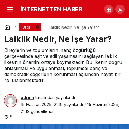
İngilizcede Play Ne Demek
İNTERNETTEN HABER
Yorum Yap
Paylaş
Laiklik Nedir, Ne İşe Yarar?
Bilgi
Laiklik Nedir, Ne İşe Yarar?
Bireylerin ve toplumların inanç özgürlüğü
çerçevesinde eşit ve adil yaşamasını sağlayan laiklik
ilkesinin önemini ortaya koymaktadır. Bu ilkenin doğru
anlaşılması ve uygulanması, toplumsal barış ve
demokratik değerlerin korunması açısından hayati bir
rol üstlenmektedir.
admin
tarafından yayınlandı
15 Haziran 2025, 21:19
yayınlandı
15 Haziran 2025,
21:19
güncellendi
8