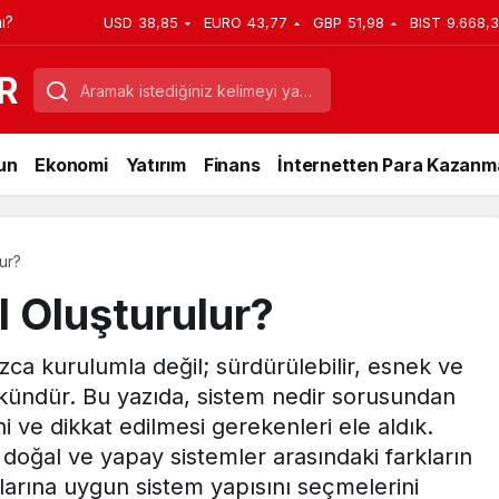
ı?
USD
38,85
EURO
43,77
GBP
51,98
BIST
9.668,
R
un
Ekonomi
Yatırım
Finans
İnternetten Para Kazanm
lur?
l Oluşturulur?
ızca kurulumla değil; sürdürülebilir, esnek ve
ündür. Bu yazıda, sistem nedir sorusundan
 ve dikkat edilmesi gerekenleri ele aldık.
e doğal ve yapay sistemler arasındaki farkların
açlarına uygun sistem yapısını seçmelerini