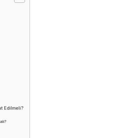
at Edilmeli?
alı?