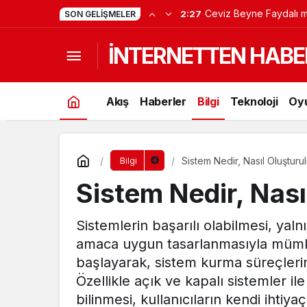
Ceviz Beyne Faydalı m
2:27
SON GELIŞMELER
İNTERNETTEN HABE
Akış
Haberler
Bilgi
Teknoloji
Oy
Sistem Nedir, Nasıl Oluşturu
Bilgi
Sistem Nedir, Nası
Sistemlerin başarılı olabilmesi, yaln
amaca uygun tasarlanmasıyla mümk
başlayarak, sistem kurma süreçlerini
Özellikle açık ve kapalı sistemler il
bilinmesi, kullanıcıların kendi ihtiy