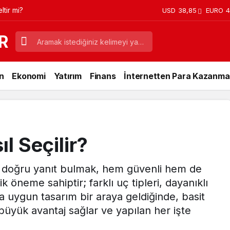
tir mi?
USD
38,85
EURO
4
R
n
Ekonomi
Yatırım
Finans
İnternetten Para Kazanma
l Seçilir?
na doğru yanıt bulmak, hem güvenli hem de
ik öneme sahiptir; farklı uç tipleri, dayanıklı
 uygun tasarım bir araya geldiğinde, basit
 büyük avantaj sağlar ve yapılan her işte