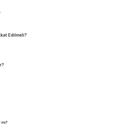
?
kkat Edilmeli?
r?
r mı?