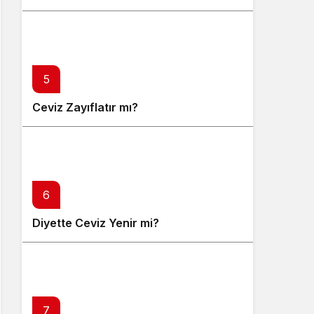
5
Ceviz Zayıflatır mı?
6
Diyette Ceviz Yenir mi?
7