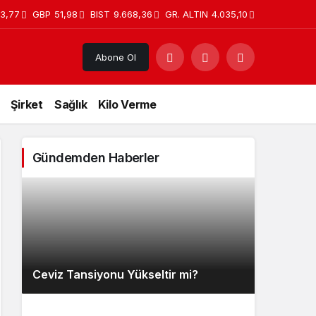
3,77
GBP
51,98
BIST
9.668,36
GR. ALTIN
4.035,10
Abone Ol
Şirket
Sağlık
Kilo Verme
Gündemden Haberler
Ceviz Tansiyonu Yükseltir mi?