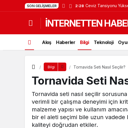
Ceviz Tansiyonu Yüksel
2:28
SON GELIŞMELER
İNTERNETTEN HABE
Akış
Haberler
Bilgi
Teknoloji
Oyu
Tornavida Seti Nasıl Seçilir?
Bilgi
Tornavida Seti Nası
Tornavida seti nasıl seçilir sorusu
verimli bir çalışma deneyimi için krit
malzeme yapısı ve kullanım amacına
bir el aleti seçimi bile uzun vadede
kaliteyi doğrudan etkiler.